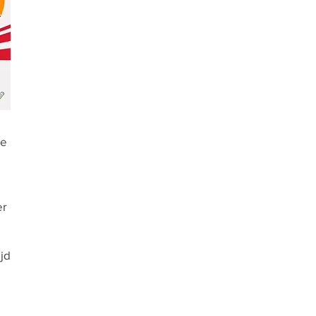
te
er
jd