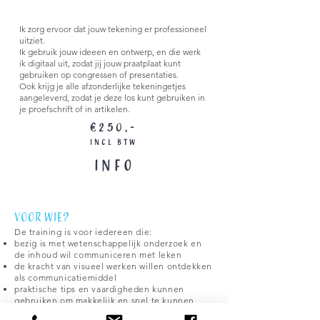
van jouw tekening
Ik zorg ervoor dat jouw tekening er professioneel
uitziet.
Ik gebruik jouw ideeen en ontwerp, en die werk
ik digitaal uit, zodat jij jouw praatplaat kunt
gebruiken op congressen of presentaties.
Ook krijg je alle afzonderlijke tekeningetjes
aangeleverd, zodat je deze los kunt gebruiken in
je proefschrift of in artikelen.
€250,-
incl BTW
INFO
Voor wie?
De training is voor iedereen die:
bezig is met wetenschappelijk onderzoek en
de inhoud wil communiceren met leken
de kracht van visueel werken willen ontdekken
als communicatiemiddel
praktische tips en vaardigheden kunnen
gebruiken om makkelijk en snel te kunnen
tekenen