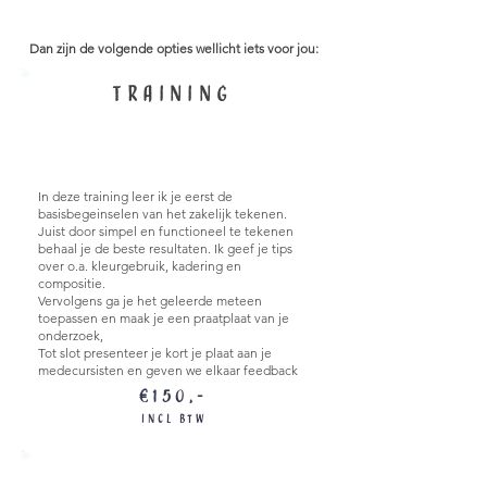
Dan zijn de volgende opties wellicht iets voor jou:
training
wetenschap in beeld
In deze training leer ik je eerst de
basisbegeinselen van het zakelijk tekenen.
Juist door simpel en functioneel te tekenen
behaal je de beste resultaten. Ik geef je tips
over o.a. kleurgebruik, kadering en
compositie.
Vervolgens ga je het geleerde meteen
toepassen en maak je een praatplaat van je
onderzoek,
Tot slot presenteer je kort je plaat aan je
medecursisten en geven we elkaar feedback
€150,-
incl BTW
Professionele uitwerking