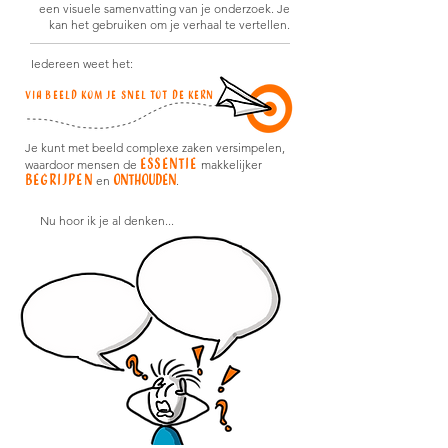
een visuele samenvatting van je onderzoek. Je
kan het gebruiken om je verhaal te vertellen.
Iedereen weet het:
Via beeld kom je snel tot de kern
Je kunt met beeld complexe zaken versimpelen,
essentie
waardoor mensen de
makkelijker
begrijpen
onthouden
en
.
Nu hoor ik je al denken...
ik wil wel dat het
er professioneel
uitziet!
Dat kan ik
helemaal niet