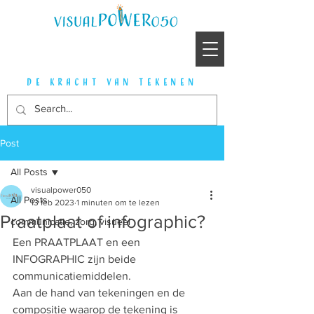
de kracht van tekenen
Post
All Posts
visualpower050
All Posts
13 feb 2023
1 minuten om te lezen
Praatplaat of infographic?
communicatie, zorg, visueel
Een PRAATPLAAT en een 
INFOGRAPHIC zijn beide 
communicatiemiddelen. 
Aan de hand van tekeningen en de 
compositie waarop de tekening is 